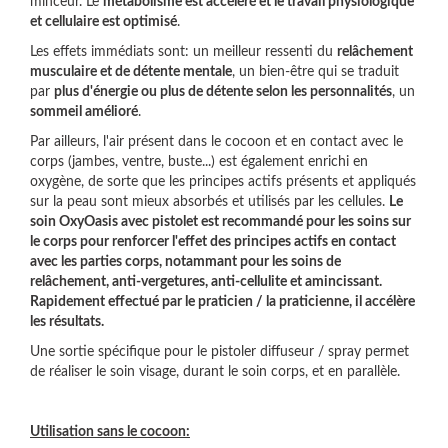
minceur. Le
métabolisme est accéléré et le travail physiologique
et cellulaire est optimisé
.
Les effets immédiats sont: un meilleur ressenti du
relâchement
musculaire et de détente mentale
, un bien-être qui se traduit
par
plus d'énergie ou plus de détente selon les personnalités
,
un
sommeil amélioré
.
Par ailleurs, l'air présent dans le cocoon et en contact avec le
corps (jambes, ventre, buste...) est également enrichi en
oxygène, de sorte que les principes actifs présents et appliqués
sur la peau sont mieux absorbés et utilisés par les cellules.
L
e
soin OxyOasis avec pistolet est recommandé pour les soins sur
le corps pour renforcer l'effet des principes actifs en contact
avec les parties corps, nota
mmant pour les soins de
relâchement, anti-vergetures, anti-cellulite et amincissant.
Rapidement effectué par le praticien / la praticienne, il accélère
les résultats.
Une sortie spécifique pour le pistoler diffuseur / spray permet
de réaliser le soin visage, durant le soin corps, et en parallèle.
Utilisation sans le cocoon: