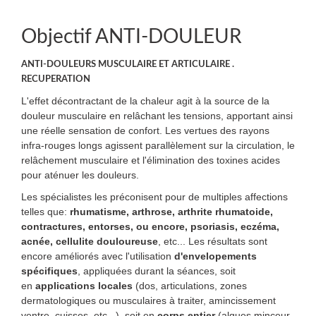
Objectif ANTI-DOULEUR
ANTI-DOULEURS MUSCULAIRE ET ARTICULAIRE .
RECUPERATION
L'effet décontractant de la chaleur agit à la source de la
douleur musculaire en relâchant les tensions, apportant ainsi
une réelle sensation de confort.
Les vertues des rayons
infra-rouges longs agissent parallèlement sur la circulation, le
relâchement musculaire et l'élimination des toxines acides
pour aténuer les douleurs.
Les spécialistes les préconisent pour de multiples affections
telles que:
rhumatisme, arthrose, arthrite rhumatoide,
contractures, entorses, ou encore, psoriasis, eczéma,
acnée, cellulite douloureuse
, etc... Les résultats sont
encore améliorés avec l'utilisation
d'envelopements
spécifiques
, appliquées durant la séances, soit
en
applications locales
(dos, articulations, zones
dermatologiques ou musculaires à traiter, amincissement
ventre, cuisses, etc...), soit en
corps entier
(algues minceur