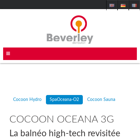
Cocoon Hydro
SpaOceana-O2
Cocoon Sauna
COCOON OCEANA 3G
La balnéo high-tech revisitée