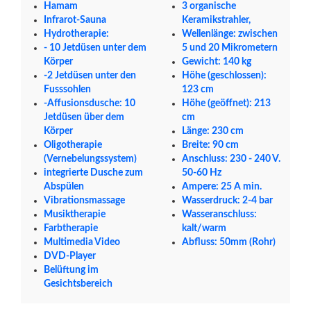
Hamam
3 organische
Infrarot-Sauna
Keramikstrahler,
Hydrotherapie:
Wellenlänge: zwischen
- 10 Jetdüsen unter dem
5 und 20 Mikrometern
Körper
Gewicht: 140 kg
-2 Jetdüsen unter den
Höhe (geschlossen):
Fusssohlen
123 cm
-Affusionsdusche: 10
Höhe (geöffnet): 213
Jetdüsen über dem
cm
Körper
Länge: 230 cm
Oligotherapie
Breite: 90 cm
(Vernebelungssystem)
Anschluss: 230 - 240 V.
integrierte Dusche zum
50-60 Hz
Abspülen
Ampere: 25 A min.
Vibrationsmassage
Wasserdruck: 2-4 bar
Musiktherapie
Wasseranschluss:
Farbtherapie
kalt/warm
Multimedia Video
Abfluss: 50mm (Rohr)
DVD-Player
Belüftung im
Gesichtsbereich