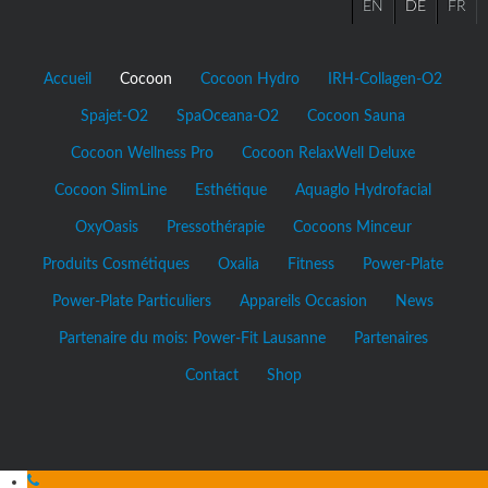
EN
DE
FR
Accueil
Cocoon
Cocoon Hydro
IRH-Collagen-O2
Spajet-O2
SpaOceana-O2
Cocoon Sauna
Cocoon Wellness Pro
Cocoon RelaxWell Deluxe
Cocoon SlimLine
Esthétique
Aquaglo Hydrofacial
OxyOasis
Pressothérapie
Cocoons Minceur
Produits Cosmétiques
Oxalia
Fitness
Power-Plate
Power-Plate Particuliers
Appareils Occasion
News
Partenaire du mois: Power-Fit Lausanne
Partenaires
Contact
Shop