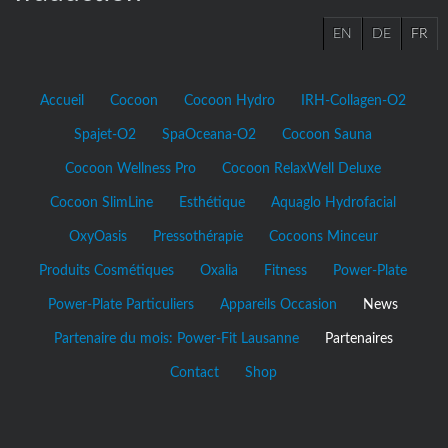
EN
DE
FR
Accueil
Cocoon
Cocoon Hydro
IRH-Collagen-O2
Spajet-O2
SpaOceana-O2
Cocoon Sauna
Cocoon Wellness Pro
Cocoon RelaxWell Deluxe
Cocoon SlimLine
Esthétique
Aquaglo Hydrofacial
OxyOasis
Pressothérapie
Cocoons Minceur
Produits Cosmétiques
Oxalia
Fitness
Power-Plate
Power-Plate Particuliers
Appareils Occasion
News
Partenaire du mois: Power-Fit Lausanne
Partenaires
Contact
Shop