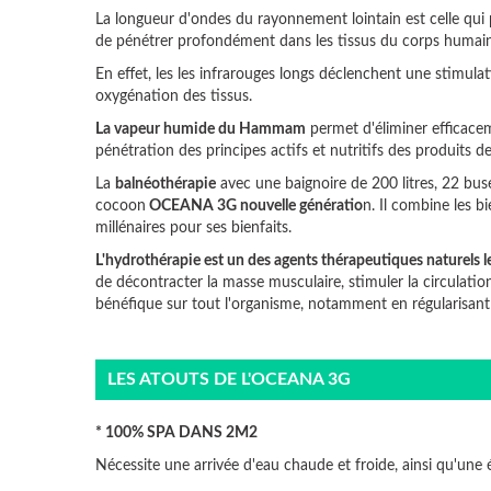
La longueur d'ondes du rayonnement lointain est celle qui p
de pénétrer profondément dans les tissus du corps humain; 
En effet, les les infrarouges longs déclenchent une stimulat
oxygénation des tissus.
La vapeur humide du Hammam
permet d'éliminer efficaceme
pénétration des principes actifs et nutritifs des produits
La
balnéothérapie
avec une baignoire de 200 litres, 22 buse
cocoon
OCEANA 3G nouvelle génératio
n. Il combine les b
millénaires pour ses bienfaits.
L'hydrothérapie est un des agents thérapeutiques naturels le
de décontracter la masse musculaire, stimuler la circulatio
bénéfique sur tout l'organisme, notamment en régularisant la
LES ATOUTS DE L'OCEANA 3G
* 100% SPA DANS 2M2
Nécessite une arrivée d'eau chaude et froide, ainsi qu'une