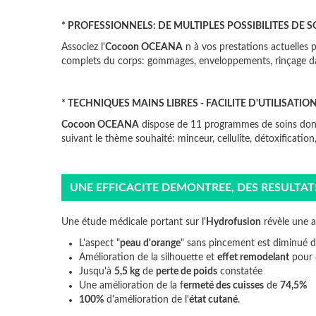
* PROFESSIONNELS: DE MULTIPLES POSSIBILITES DE
Associez l'
Cocoon OCEANA
n à vos prestations actuelles 
complets du corps: gommages, enveloppements, rinçage dans
* TECHNIQUES MAINS LIBRES - FACILITE D'UTILISATIO
Cocoon OCEANA
dispose de 11 programmes de soins dont
suivant le thème souhaité: minceur, cellulite, détoxificatio
UNE EFFICACITE DEMONTREE, DES RESULTA
Une étude médicale portant sur l'
Hydrofusion
révèle une am
L'aspect "
peau d'orange
" sans pincement est diminué 
Amélioration de la silhouette et
effet remodelant
pour
Jusqu'à
5,5 kg
de
perte de poids
constatée
Une amélioration de la f
ermeté des cuisses
de
74,5%
100%
d'amélioration de l'
état cutané
.