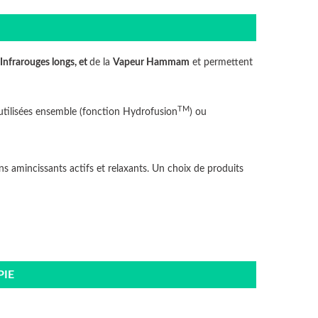
Infrarouges longs, et
de la
Vapeur Hammam
et permettent
TM
 utilisées ensemble (fonction Hydrofusion
) ou
ns amincissants actifs et relaxants.
Un choix de produits
PIE