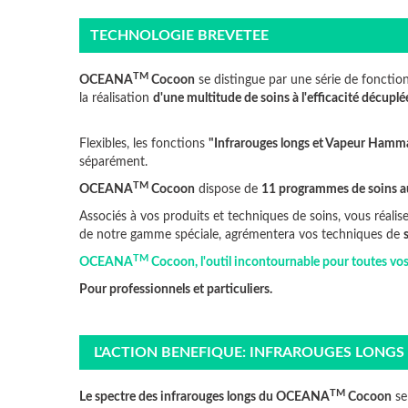
TECHNOLOGIE BREVETEE
TM
OCEANA
Cocoon
se distingue par une série de fonction
la réalisation
d'une multitude de soins à l'efficacité décuplé
Flexibles, les fonctions
"Infrarouges longs et Vapeur Hamm
séparément.
TM
OCEANA
Cocoon
dispose de
11 programmes de soins a
Associés à vos produits et techniques de soins, vous réalise
de notre gamme spéciale, agrémentera vos techniques de
TM
OCEANA
Cocoon
, l'outil incontournable pour toutes vos 
Pour professionnels et particuliers.
L'ACTION BENEFIQUE: INFRAROUGES LONG
TM
Le spectre des infrarouges longs du OCEANA
Cocoon
se