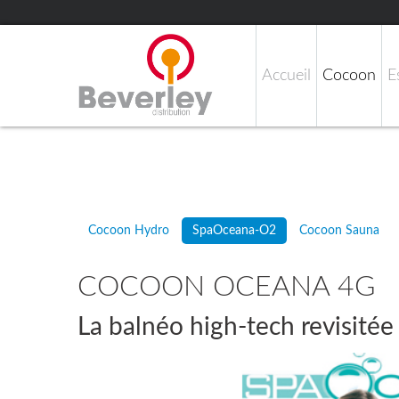
Accueil
Cocoon
E
Cocoon Hydro
SpaOceana-O2
Cocoon Sauna
COCOON OCEANA 4G
La balnéo high-tech revisitée