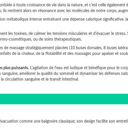
réside à toute croissance de vie dans la nature, et c'est celle également 
ils rentrent alors en résonance avec les molécules de notre corps, augmen
ion métabolique intense entraînant une dépense calorique significative, la 
nt les toxines, de calmer les tensions misculaires et d'évacuer le stress. So
 dermo-cosmétiques, ou de soins thérapeutiques.
s de massage stratégiquement placées (10 buses dorsales, 8 buses latérales,
ienfaits de la chaleur, de la flotabilité et des massages pour apaiser et so
s plus puissants.
L'agitation de l'eau est ludique et bénéfique pour le corp
n sanguine, améliorer la qualité du sommeil et dynamiser les défenses natu
 circulation sanguine et le transit intestinal.
 évacuation comme une baignoire classique; son design facilite son entret